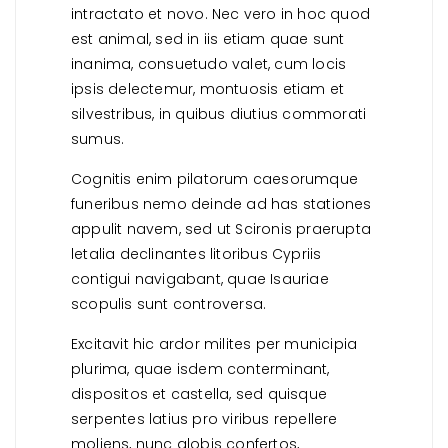
intractato et novo. Nec vero in hoc quod
est animal, sed in iis etiam quae sunt
inanima, consuetudo valet, cum locis
ipsis delectemur, montuosis etiam et
silvestribus, in quibus diutius commorati
sumus.
Cognitis enim pilatorum caesorumque
funeribus nemo deinde ad has stationes
appulit navem, sed ut Scironis praerupta
letalia declinantes litoribus Cypriis
contigui navigabant, quae Isauriae
scopulis sunt controversa.
Excitavit hic ardor milites per municipia
plurima, quae isdem conterminant,
dispositos et castella, sed quisque
serpentes latius pro viribus repellere
moliens, nunc globis confertos,