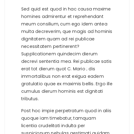
Sed quid est quod in hac causa maxime
homines admirentur et reprehendant
meum consilium, cum ego idem antea
multa decreverim, que magis ad hominis
dignitatem quam ad rei publicae
necessitatem pertinerent?
Supplicationem quindecim dierum
decrevi sententia mea. Rei publicae satis
erat tot dierum quot C. Mario ; dis
immortalibus non erat exigua eadem
gratulatio quae ex maximis bellis. Ergo ille
cumulus dierum hominis est dignitati
tributus.
Post hoc impie perpetratum quod in aliis
quoque iam timebatur, tamquam
licentia crudelitati indulta per
suspicionum nebulas aestimati quidam