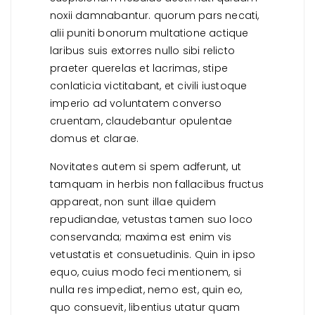
noxii damnabantur. quorum pars necati,
alii puniti bonorum multatione actique
laribus suis extorres nullo sibi relicto
praeter querelas et lacrimas, stipe
conlaticia victitabant, et civili iustoque
imperio ad voluntatem converso
cruentam, claudebantur opulentae
domus et clarae.
Novitates autem si spem adferunt, ut
tamquam in herbis non fallacibus fructus
appareat, non sunt illae quidem
repudiandae, vetustas tamen suo loco
conservanda; maxima est enim vis
vetustatis et consuetudinis. Quin in ipso
equo, cuius modo feci mentionem, si
nulla res impediat, nemo est, quin eo,
quo consuevit, libentius utatur quam