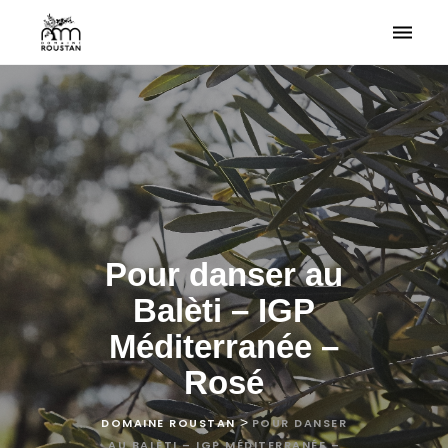
Toggle
naviga
Pour danser au
Balèti – IGP
Méditerranée –
Rosé
>
DOMAINE ROUSTAN
POUR DANSER
AU BALÈTI – IGP MÉDITERRANÉE –